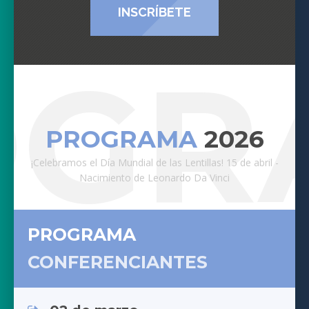
INSCRÍBETE
OGR
PROGRAMA
2026
¡Celebramos el Día Mundial de las Lentillas! 15 de abril -
Nacimiento de Leonardo Da Vinci
PROGRAMA
CONFERENCIANTES