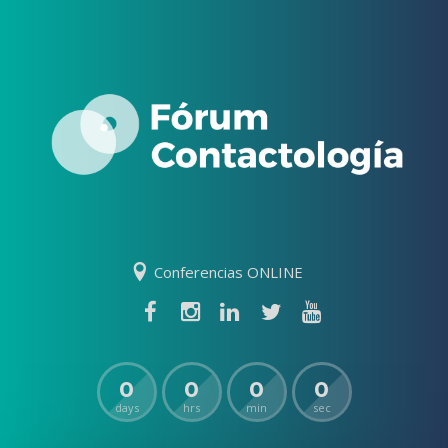
Conferencias ONLINE
0
0
0
0
days
hrs
min
sec