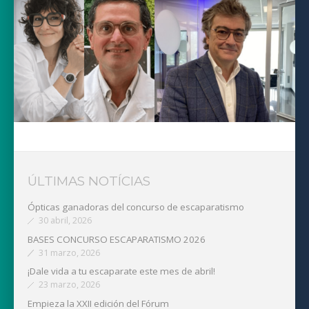
ÚLTIMAS NOTÍCIAS
Ópticas ganadoras del concurso de escaparatismo
30 abril, 2026
BASES CONCURSO ESCAPARATISMO 2026
31 marzo, 2026
¡Dale vida a tu escaparate este mes de abril!
23 marzo, 2026
Empieza la XXII edición del Fórum