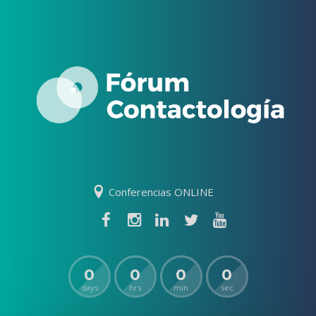
Conferencias ONLINE
0
0
0
0
days
hrs
min
sec