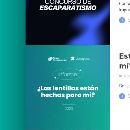
Conta
Impor
Es
mí
Not
Desca