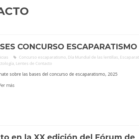
ACTO
SES CONCURSO ESCAPARATISMO 
icias
Concurso escaparatismo
,
Día Mundial de las lentillas
,
Escapara
ctología
,
Lentes de Contacto
mate sobre las bases del concurso de escaparatismo, 2025
Ver más
ito en la XX edición del Fórum de