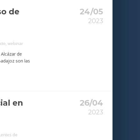
so de
24/05
2023
cto
,
webinar
 Alcázar de
Badajoz son las
ial en
26/04
2023
Lentes de