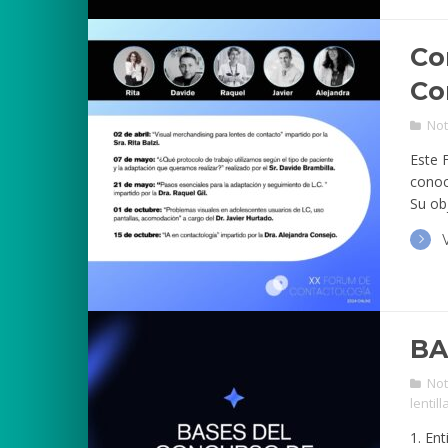
Co
Co
Not
Este 
conoc
Su ob
BA
Not
lentill
1. En