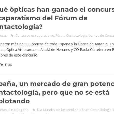
ué ópticas han ganado el concur
caparatismo del Fórum de
ntactología?
icias
Concurso escaparatismo
,
Fórum Contactología
,
Lentes de Conta
ciparon más de 900 ópticas de toda España y la Óptica de Antonio, En
uan; Óptica Visiorama en Alcalá de Henares y CO Paula Carretero en 
ores de este concurso.
Ver más
paña, un mercado de gran potenc
ntactología, pero que no se está
plotando
icias
,
Sin categoría
Día Mundial de las lentillas
,
Fórum Contactología
,