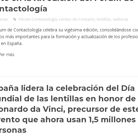
ntactología
icias
Fórum Contactología
,
Lentes de Contacto
,
lentillas
,
webinar
rum de Contactología celebra su vigésima edición, consolidándose c
os más importantes para la formación y actualización de los profesio
n en España.
Ver más
paña lidera la celebración del Día
ndial de las lentillas en honor de
onardo da Vinci, precursor de est
vento que ahora usan 1,5 millones
rsonas