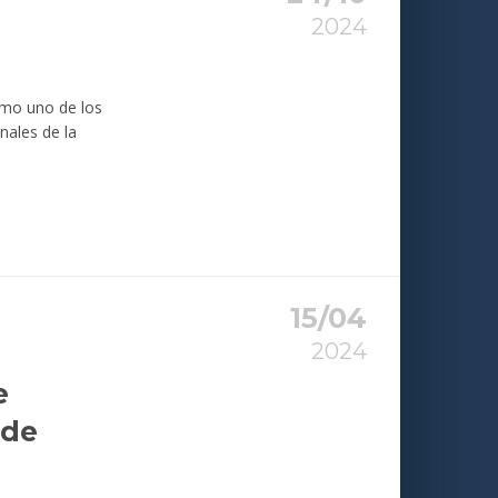
2024
omo uno de los
nales de la
15/04
2024
e
 de