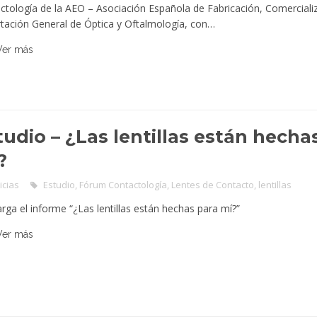
ctología de la AEO – Asociación Española de Fabricación, Comerciali
tación General de Óptica y Oftalmología, con…
Ver más
tudio – ¿Las lentillas están hecha
?
icias
Estudio
,
Fórum Contactología
,
Lentes de Contacto
,
lentillas
rga el informe “¿Las lentillas están hechas para mí?”
Ver más