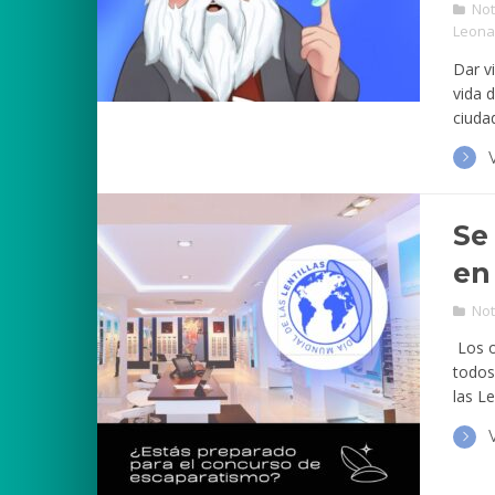
Not
Leona
Dar vi
vida 
ciudad
Se
en
Not
Los o
todos
las Le