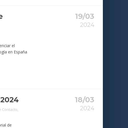
e
19/03
2024
nciar el
logía en España
2024
18/03
2024
e Contacto
,
rial de