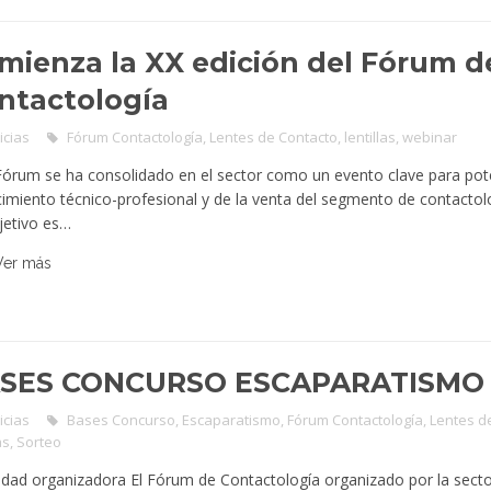
mienza la XX edición del Fórum d
ntactología
icias
Fórum Contactología
,
Lentes de Contacto
,
lentillas
,
webinar
Fórum se ha consolidado en el sector como un evento clave para pote
imiento técnico-profesional y de la venta del segmento de contacto
jetivo es…
Ver más
SES CONCURSO ESCAPARATISMO 
icias
Bases Concurso
,
Escaparatismo
,
Fórum Contactología
,
Lentes d
as
,
Sorteo
tidad organizadora El Fórum de Contactología organizado por la secto