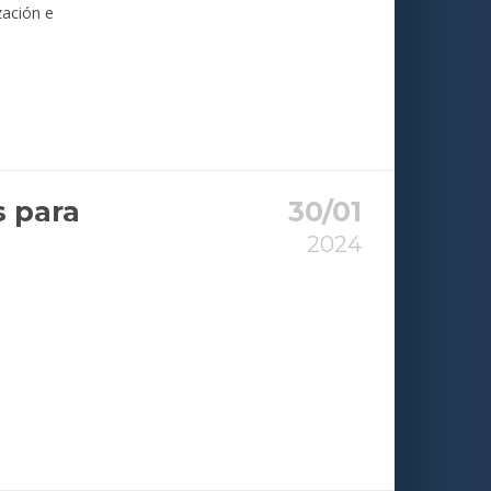
zación e
s para
30/01
2024