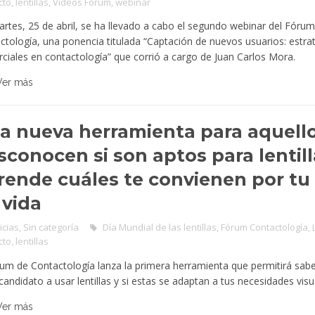
cto
,
lentillas
,
Vídeos Fórum
,
webinar
artes, 25 de abril, se ha llevado a cabo el segundo webinar del Fóru
ctología, una ponencia titulada “Captación de nuevos usuarios: estra
ciales en contactología” que corrió a cargo de Juan Carlos Mora.
Ver más
a nueva herramienta para aquell
sconocen si son aptos para lentill
rende cuáles te convienen por tu 
 vida
icias
,
Sin categoría
Día Mundial de las lentillas
,
Fórum Contactología
,
cto
,
lentillas
rum de Contactología lanza la primera herramienta que permitirá sabe
candidato a usar lentillas y si estas se adaptan a tus necesidades vis
Ver más