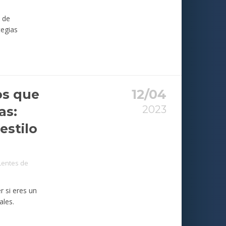
m de
tegias
os que
12/04
2023
as:
estilo
Lentes de
r si eres un
uales.