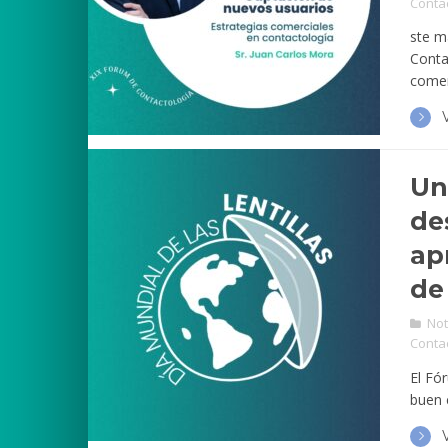
Conta
ste m
Conta
comer
Un
de
ap
de
Not
Conta
El Fó
buen 