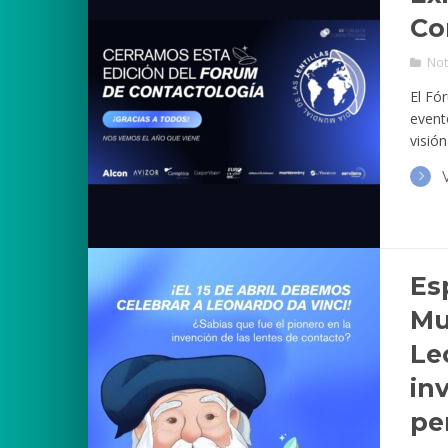
Co
Not
El Fó
event
visió
Es
Mu
Le
in
pe