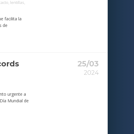
tacto
,
lentillas
,
 facilita la
s de
cords
25/03
2024
nto urgente a
 Día Mundial de