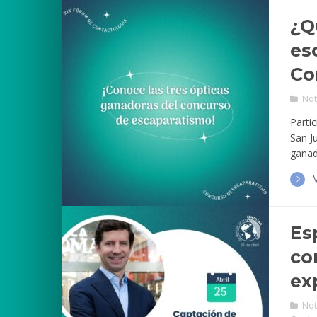
¿Q
es
Co
Not
Parti
San J
ganad
Es
co
ex
Not