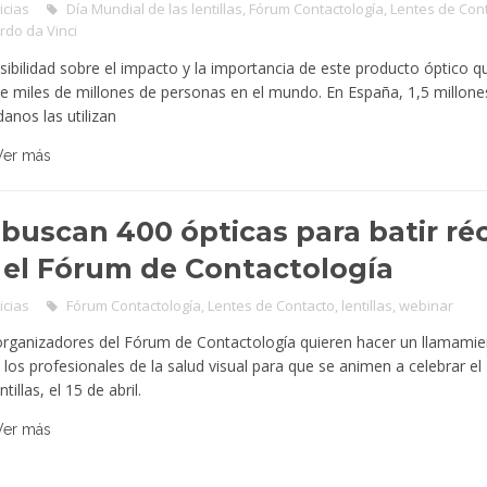
icias
Día Mundial de las lentillas
,
Fórum Contactología
,
Lentes de Con
rdo da Vinci
sibilidad sobre el impacto y la importancia de este producto óptico que
de miles de millones de personas en el mundo. En España, 1,5 millone
anos las utilizan
Ver más
 buscan 400 ópticas para batir ré
 el Fórum de Contactología
icias
Fórum Contactología
,
Lentes de Contacto
,
lentillas
,
webinar
rganizadores del Fórum de Contactología quieren hacer un llamamie
 los profesionales de la salud visual para que se animen a celebrar el
ntillas, el 15 de abril.
Ver más