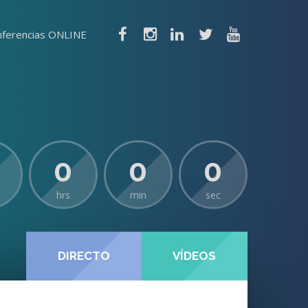
nferencias ONLINE
0
0
0
hrs
min
sec
DIRECTO
VÍDEOS