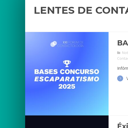
LENTES DE CONT
BA
Not
Conta
Infór
Éx