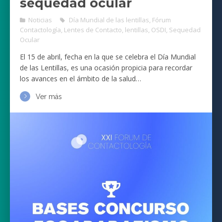
sequedad ocular
Noticias
Día Mundial de las lentillas
,
Fórum
Contactología
,
Lentes de Contacto
,
lentillas
,
OSDI
,
Sequedad
Ocular
El 15 de abril, fecha en la que se celebra el Día Mundial
de las Lentillas, es una ocasión propicia para recordar
los avances en el ámbito de la salud…
Ver más