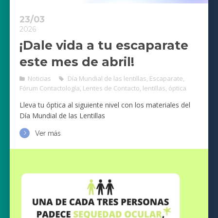
23/03
2026
¡Dale vida a tu escaparate
este mes de abril!
Noticias
Día Mundial de las lentillas
,
Escaparate
,
Fórum Contactología
,
Lentes de Contacto
,
lentillas
,
óptica
Lleva tu óptica al siguiente nivel con los materiales del
Día Mundial de las Lentillas
Ver más