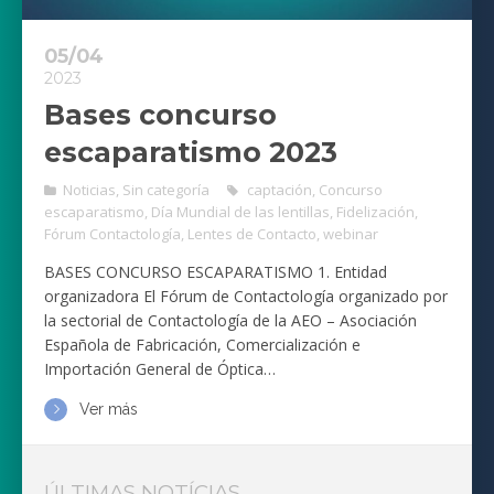
05/04
2023
Bases concurso
escaparatismo 2023
Noticias
,
Sin categoría
captación
,
Concurso
escaparatismo
,
Día Mundial de las lentillas
,
Fidelización
,
Fórum Contactología
,
Lentes de Contacto
,
webinar
BASES CONCURSO ESCAPARATISMO 1. Entidad
organizadora El Fórum de Contactología organizado por
la sectorial de Contactología de la AEO – Asociación
Española de Fabricación, Comercialización e
Importación General de Óptica…
Ver más
ÚLTIMAS NOTÍCIAS