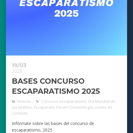
19/03
2025
BASES CONCURSO
ESCAPARATISMO 2025
Noticias
Concurso escaparatismo
,
Día Mundial de
las lentillas
,
Escaparate
,
Fórum Contactología
,
Lentes de
Contacto
Infórmate sobre las bases del concurso de
escaparatismo, 2025