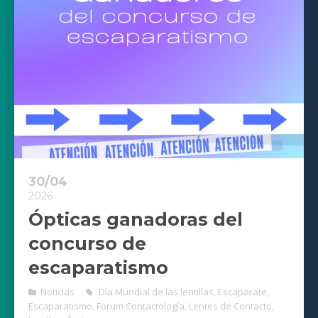
30/04
2026
Ópticas ganadoras del
concurso de
escaparatismo
Noticias
Día Mundial de las lentillas
,
Escaparate
,
Escaparatismo
,
Fórum Contactología
,
Lentes de Contacto
,