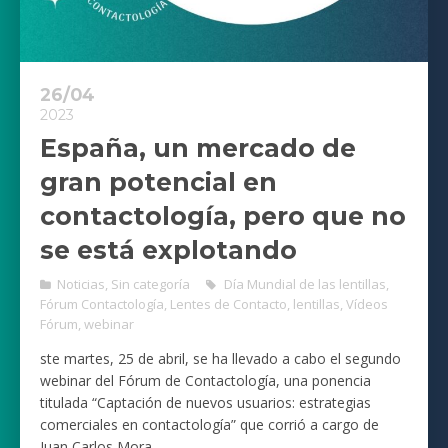
26/04
2023
España, un mercado de
gran potencial en
contactología, pero que no
se está explotando
Noticias
,
Sin categoría
Día Mundial de las lentillas
,
Fórum Contactología
,
Lentes de Contacto
,
lentillas
,
Vídeos
Fórum
,
webinar
ste martes, 25 de abril, se ha llevado a cabo el segundo
webinar del Fórum de Contactología, una ponencia
titulada “Captación de nuevos usuarios: estrategias
comerciales en contactología” que corrió a cargo de
Juan Carlos Mora.