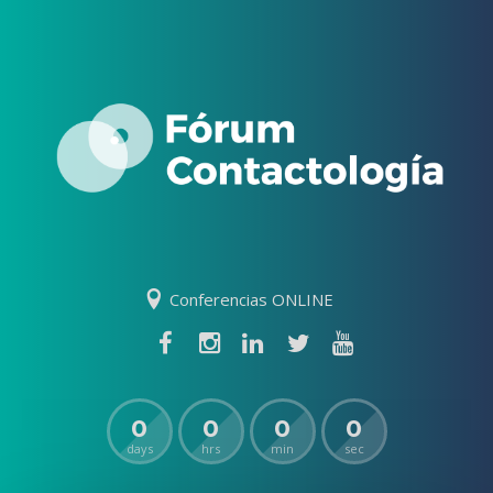
Conferencias ONLINE
0
0
0
0
days
hrs
min
sec