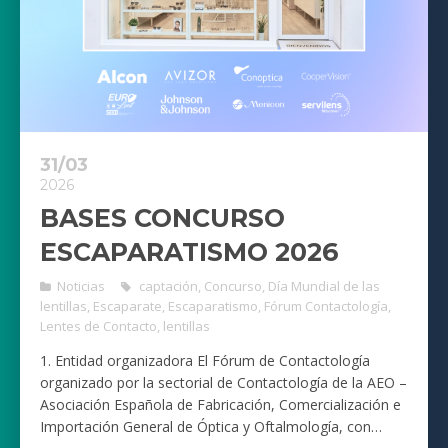
31/03
2026
BASES CONCURSO
ESCAPARATISMO 2026
Noticias
captación
,
Concurso
,
Día Mundial de las
lentillas
,
Escaparate
,
Escaparatismo
,
Fórum Contactología
,
Lentes de Contacto
,
lentillas
1. Entidad organizadora El Fórum de Contactología
organizado por la sectorial de Contactología de la AEO –
Asociación Española de Fabricación, Comercialización e
Importación General de Óptica y Oftalmología, con…